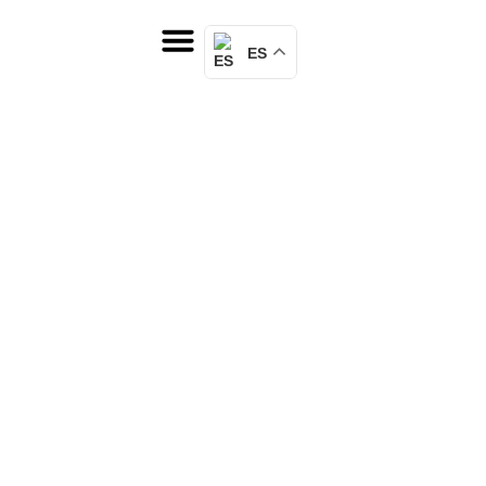
ES
Cómo protegerte de abusos
financieros, derecho bancario
en España